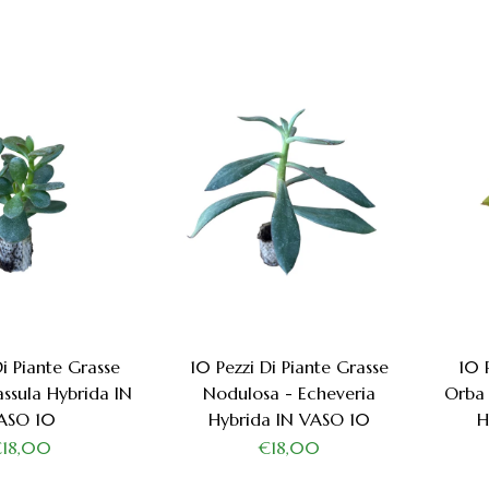
Di Piante Grasse
10 Pezzi Di Piante Grasse
10 
ssula Hybrida IN
Nodulosa - Echeveria
Orba 
ASO 10
Hybrida IN VASO 10
H
€18,00
€18,00