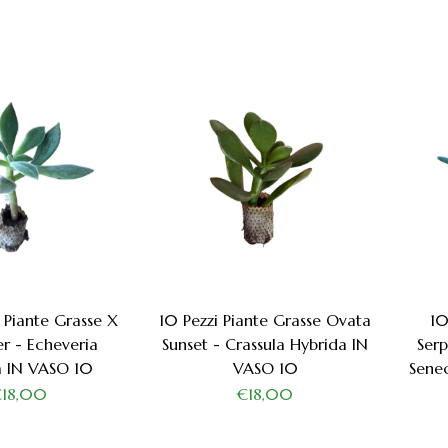
i Piante Grasse X
10 Pezzi Piante Grasse Ovata
10
er - Echeveria
Sunset - Crassula Hybrida IN
Serp
a IN VASO 10
VASO 10
Sene
€18,00
€18,00