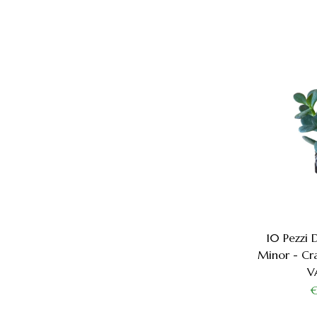
10 Pezzi 
Minor - Cra
V