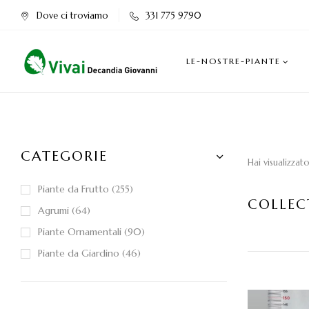
Dove ci troviamo
331 775 9790
LE-NOSTRE-PIANTE
CATEGORIE
Hai visualizzat
Piante da Frutto
255
COLLEC
Agrumi
64
Piante Ornamentali
90
Piante da Giardino
46