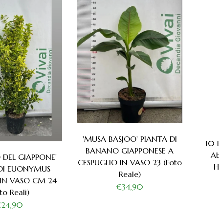
'MUSA BASJOO' PIANTA DI
10 
BANANO GIAPPONESE A
Ab
 DEL GIAPPONE'
CESPUGLIO IN VASO 23 (foto
H
 DI EUONYMUS
Reale)
 IN VASO CM 24
€34,90
to Reali)
€24,90