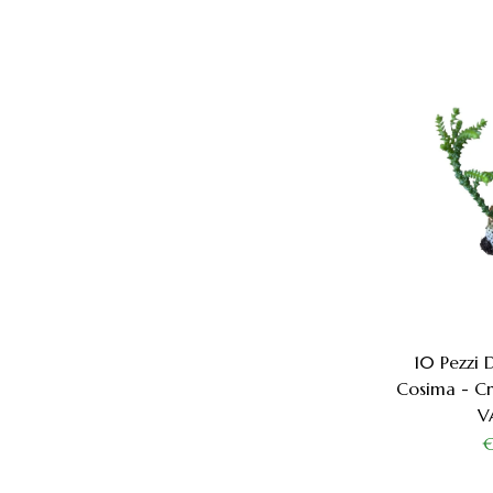
10 Pezzi 
Cosima - Cr
V