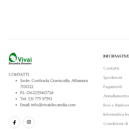
INFORMATIV
Contatti
CONTATTI
Spedizioni
Sede:
Contrada Graviscella, Altamura
Pagamenti
70022
P.I.:
06223940724
Annullamento
Tel:
331 775 9790
Email:
info@vivaidecandia.com
Resi e Rimbors
Informativa le
Condizioni di