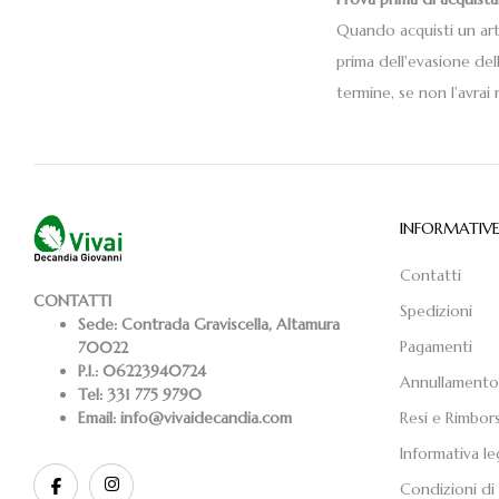
Quando acquisti un art
prima dell'evasione del
termine, se non l'avra
INFORMATIV
Contatti
CONTATTI
Spedizioni
Sede:
Contrada Graviscella, Altamura
Pagamenti
70022
P.I.:
06223940724
Annullamento
Tel:
331 775 9790
Email:
info@vivaidecandia.com
Resi e Rimbors
Informativa le
Condizioni di