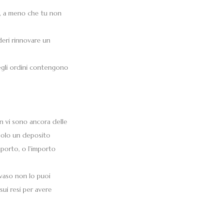
a, a meno che tu non
deri rinnovare un
egli ordini contengono
n vi sono ancora delle
solo un deposito
mporto, o l'importo
evaso non lo puoi
sui resi per avere