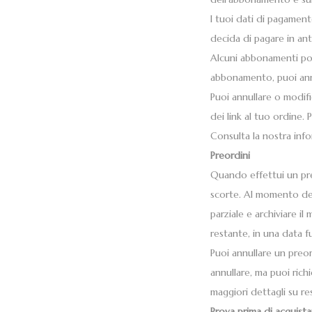
I tuoi dati di pagamen
decida di pagare in ant
Alcuni abbonamenti pot
abbonamento, puoi annu
Puoi annullare o modif
dei link al tuo ordine.
Consulta la nostra infor
Preordini
Quando effettui un pre
scorte. Al momento de
parziale e archiviare i
restante, in una data f
Puoi annullare un preo
annullare, ma puoi rich
maggiori dettagli su res
Prova prima di acquista