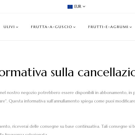
EUR
ULIVI
FRUTTA-A-GUSCIO
FRUTTI-E-AGRUMI
formativa sulla cancellazi
ti nel nostro negozio potrebbero essere disponibili in abbonamento, in 
are". Questa informativa sull'annullamento spiega come puoi modificare 
ento, riceverai delle consegne su base continuativa. Tali consegne si b
la frequenza selezionata.