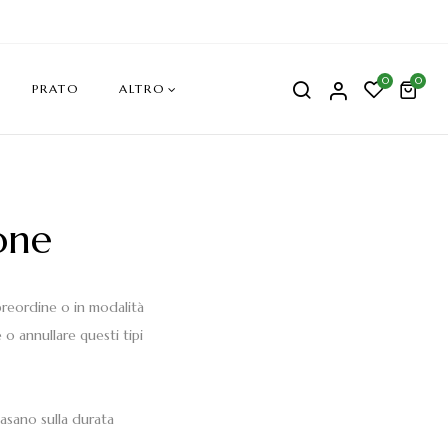
0
0
PRATO
ALTRO
one
preordine o in modalità
o annullare questi tipi
asano sulla durata