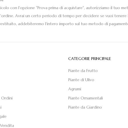
icolo con l'opzione "Prova prima di acquistare", autorizziamo il tuo 
l'ordine. Avrai un certo periodo di tempo per decidere se vuoi tenere l
i restituito, addebiteremo l'intero importo sul tuo metodo di pagament
E
CATEGORIE PRINCIPALE
Piante da Frutto
Piante di Ulivo
Agrumi
 Ordini
Piante Ornamentali
i
Piante da Giardino
gale
 Vendita