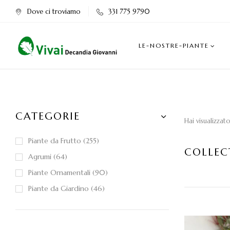
Dove ci troviamo
331 775 9790
LE-NOSTRE-PIANTE
CATEGORIE
Hai visualizzat
Piante da Frutto
255
COLLEC
Agrumi
64
Piante Ornamentali
90
Piante da Giardino
46