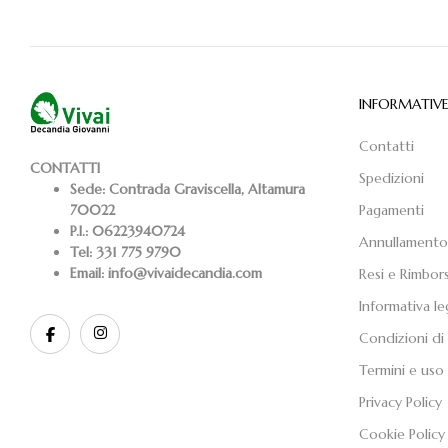
INFORMATIV
Contatti
CONTATTI
Spedizioni
Sede:
Contrada Graviscella, Altamura
Pagamenti
70022
P.I.:
06223940724
Annullamento
Tel:
331 775 9790
Email:
info@vivaidecandia.com
Resi e Rimbors
Informativa le
Condizioni di
Termini e uso 
Privacy Policy
Cookie Policy