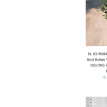
N. 10 PIA
Red Robin 
130/150 
€