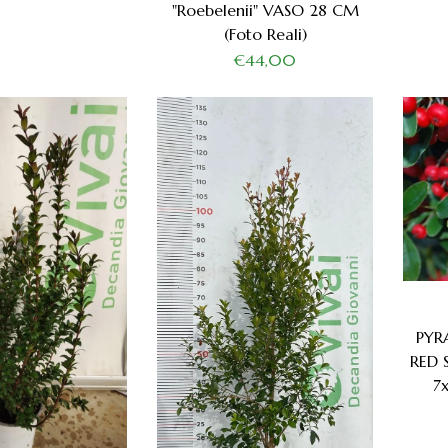
"Roebelenii" VASO 28 CM
(foto Reali)
€44,00
PYR
RED 
7