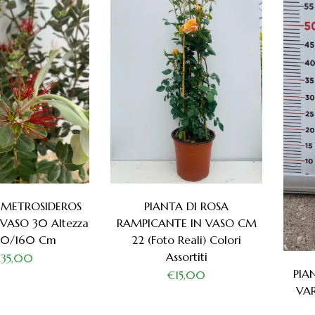
I METROSIDEROS
PIANTA DI ROSA
 VASO 30 Altezza
RAMPICANTE IN VASO CM
50/160 Cm
22 (foto Reali) Colori
Assortiti
35,00
PIA
€15,00
VA