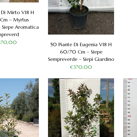
 Di Mirto V18 H
Cm – Myrtus
 Siepe Aromatica
mpreverd
370,00
50 Piante Di Eugenia V18 H
60/70 Cm – Siepe
Sempreverde – Siepi Giardino
€370,00