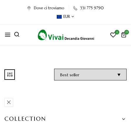
Dove ci troviamo
331 775 9790
EUR
0
0
COLLECTION