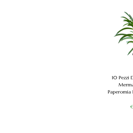
10 Pezzi 
Mermai
Paperomia 