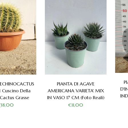
P
I ECHINOCACTUS
PIANTA DI AGAVE
D'I
 Cuscino Della
AMERICANA VARIETA' MIX
IND
Cactus Grasse
IN VASO 17 CM (foto Reali)
38,00
€11,00