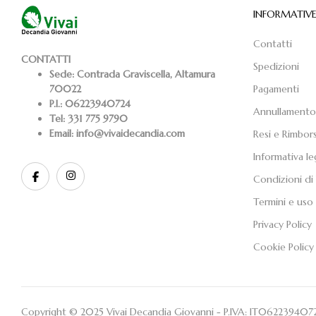
INFORMATIV
Contatti
CONTATTI
Spedizioni
Sede:
Contrada Graviscella, Altamura
Pagamenti
70022
P.I.:
06223940724
Annullamento
Tel:
331 775 9790
Email:
info@vivaidecandia.com
Resi e Rimbors
Informativa le
Condizioni di
Termini e uso 
Privacy Policy
Cookie Policy
Copyright © 2025 Vivai Decandia Giovanni - P.IVA: IT062239407