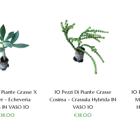
i Piante Grasse X
10 Pezzi Di Piante Grasse
10 
er - Echeveria
Cosima - Crassula Hybrida IN
Me
a IN VASO 10
VASO 10
H
€18,00
€18,00