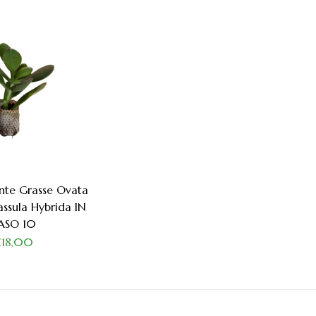
ante Grasse Ovata
assula Hybrida IN
ASO 10
€18,00